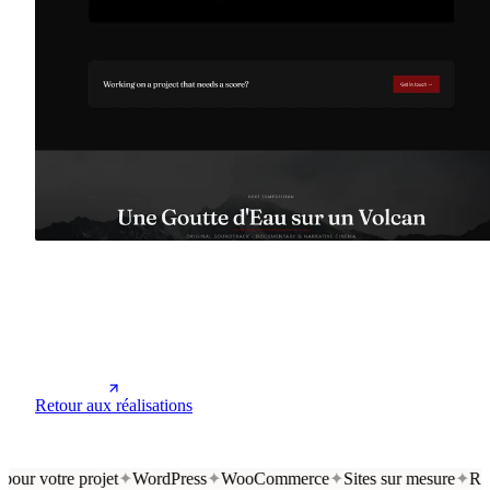
Retour aux réalisations
our votre projet
WordPress
WooCommerce
Sites sur mesure
Ref
✦
✦
✦
✦